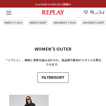
- 2nd MARK DOWN SALE 開催中 -
Toggle
(
0
)
navigation
#MEN’S T-Shirt
#MEN’S SHIRT
#WOMEN’S T-Shirt
#WOMEN’S SHIRT
WOMEN’S OUTER
「リプレイ」、再現と革新を組み合わせた、高品質の素材がスタイルを際立
たせます。
FILTER/SORT