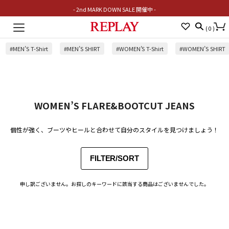
- 2nd MARK DOWN SALE 開催中 -
Toggle
(
0
)
navigation
#MEN’S T-Shirt
#MEN’S SHIRT
#WOMEN’S T-Shirt
#WOMEN’S SHIRT
WOMEN’S FLARE&BOOTCUT JEANS
個性が強く、ブーツやヒールと合わせて自分のスタイルを見つけましょう！
FILTER/SORT
申し訳ございません。お探しのキーワードに該当する商品はございませんでした。