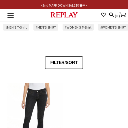
- 2nd MARK DOWN SALE 開催中 -
Toggle
(
0
)
navigation
#MEN’S T-Shirt
#MEN’S SHIRT
#WOMEN’S T-Shirt
#WOMEN’S SHIRT
FILTER/SORT