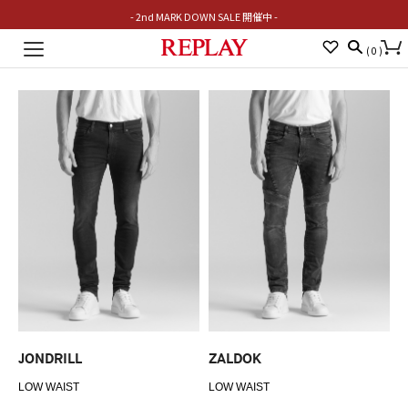
- 2nd MARK DOWN SALE 開催中 -
Toggle
(
0
)
navigation
JONDRILL
ZALDOK
LOW WAIST
LOW WAIST