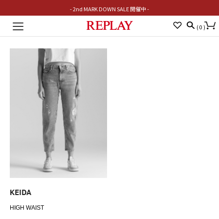
- 2nd MARK DOWN SALE 開催中 -
Toggle
(
0
)
navigation
KEIDA
HIGH WAIST