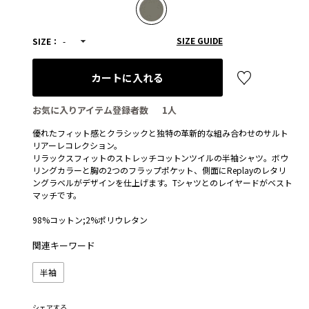
SIZE GUIDE
SIZE：
-
カートに入れる
お気に入りアイテム登録者数
1
人
優れたフィット感とクラシックと独特の革新的な組み合わせのサルト
リアーレコレクション。
リラックスフィットのストレッチコットンツイルの半袖シャツ。ボウ
リングカラーと胸の2つのフラップポケット、側面にReplayのレタリ
ングラベルがデザインを仕上げます。Tシャツとのレイヤードがベスト
マッチです。
98%コットン;2%ポリウレタン
関連キーワード
半袖
シェアする