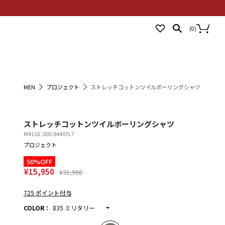
NEWS
STORES
LOGIN
(
0
)
MEN
プロジェクト
ストレッチコットンツイルボーリングシャツ
ストレッチコットンツイルボーリングシャツ
M4116 .000.84407L7
プロジェクト
50%OFF
¥15,950
¥31,900
725 ポイント付与
COLOR
：
835 ミリタリー