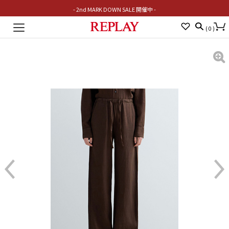
- 2nd MARK DOWN SALE 開催中 -
Toggle
(
0
)
navigation