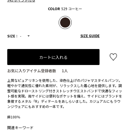
COLOR
529 コーヒー
SIZE GUIDE
SIZE：
-
カートに入れる
お気に入りアイテム登録者数
1
人
上質なピュアリネンを使用した、染色仕上げのパジャマスタイルパンツ。
軽やかで通気性に優れた素材が、リラックスした着心地を提供します。調
整可能なドローストリング付きストレッチウエストバンドで快適なフィッ
ト感を実現。両サイドには便利なポケットを備え、サイドにはブランドを
象徴するメタル「R」ディテールをあしらいました。カジュアルにもラウ
ンジウェアにもおすすめの一本です。
麻100％
関連キーワード