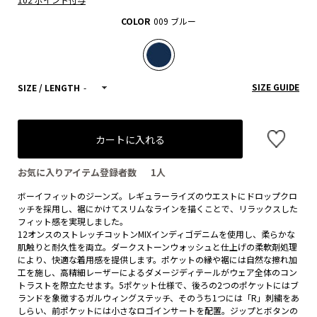
COLOR
009 ブルー
SIZE GUIDE
SIZE / LENGTH
-
カートに入れる
お気に入りアイテム登録者数
1
人
ボーイフィットのジーンズ。レギュラーライズのウエストにドロップクロ
ッチを採用し、裾にかけてスリムなラインを描くことで、リラックスした
フィット感を実現しました。
12オンスのストレッチコットンMIXインディゴデニムを使用し、柔らかな
肌触りと耐久性を両立。ダークストーンウォッシュと仕上げの柔軟剤処理
により、快適な着用感を提供します。ポケットの縁や裾には自然な擦れ加
工を施し、高精細レーザーによるダメージディテールがウェア全体のコン
トラストを際立たせます。5ポケット仕様で、後ろの2つのポケットにはブ
ランドを象徴するガルウィングステッチ、そのうち1つには「R」刺繍をあ
しらい、前ポケットには小さなロゴインサートを配置。ジップとボタンの