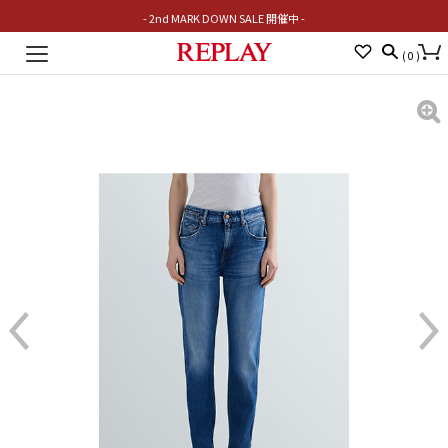
- 2nd MARK DOWN SALE 開催中 -
Toggle
(
0
)
navigation