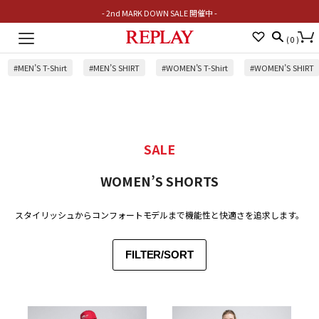
- 2nd MARK DOWN SALE 開催中 -
Toggle
(
0
)
navigation
#MEN’S T-Shirt
#MEN’S SHIRT
#WOMEN’S T-Shirt
#WOMEN’S SHIRT
SALE
WOMEN’S SHORTS
スタイリッシュからコンフォートモデルまで機能性と快適さを追求します。
FILTER/SORT