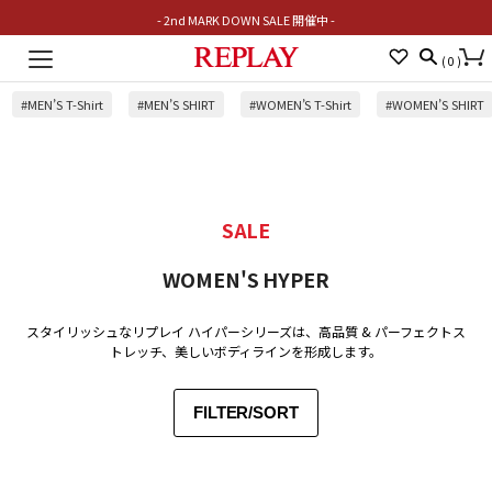
- 2nd MARK DOWN SALE 開催中 -
Toggle
(
0
)
navigation
#MEN’S T-Shirt
#MEN’S SHIRT
#WOMEN’S T-Shirt
#WOMEN’S SHIRT
SALE
WOMEN'S HYPER
スタイリッシュなリプレイ ハイパーシリーズは、高品質 & パーフェクトス
トレッチ、美しいボディラインを形成します。
FILTER/SORT