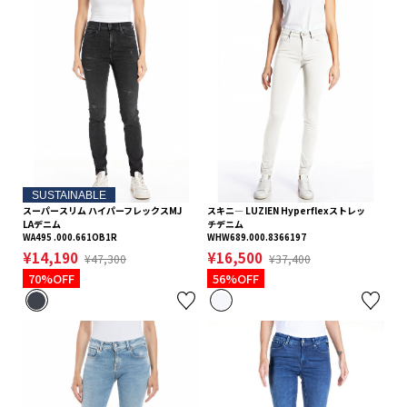
SUSTAINABLE
スーパースリム ハイパーフレックスMJ
スキニ― LUZIEN Hyperflexストレッ
LAデニム
チデニム
WA495 .000.661OB1R
WHW689.000.8366197
¥14,190
¥16,500
¥47,300
¥37,400
70%OFF
56%OFF