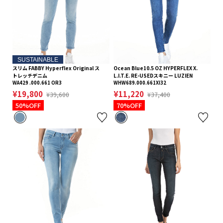
SUSTAINABLE
スリム FABBY Hyperflex Original ス
Ocean Blue10.5 OZ HYPERFLEX X.
トレッチデニム
L.I.T.E. RE-USEDスキニー LUZIEN
WA429 .000.661 OR3
WHW689.000.661XI32
¥19,800
¥11,220
¥39,600
¥37,400
50%OFF
70%OFF