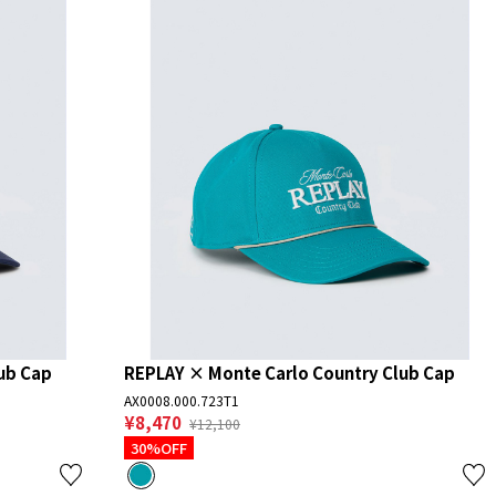
ub Cap
REPLAY × Monte Carlo Country Club Cap
AX0008.000.723T1
¥8,470
¥12,100
30%OFF