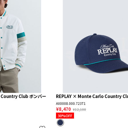
o Country Club ボンバー
REPLAY × Monte Carlo Country Cl
AX0008.000.723T1
¥8,470
¥12,100
30%OFF