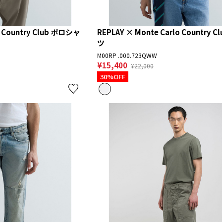
o Country Club ポロシャ
REPLAY × Monte Carlo Country 
ツ
M00RP .000.723QWW
¥15,400
¥22,000
30%OFF