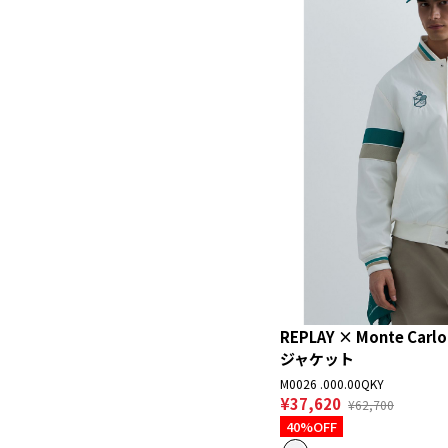
REPLAY × Monte Carl
ジャケット
M0026 .000.00QKY
¥37,620
¥62,700
40%OFF