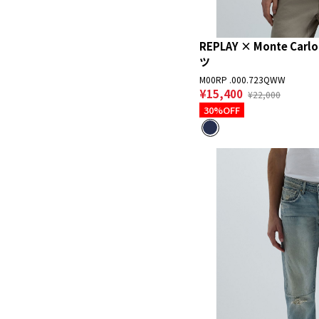
REPLAY × Monte Carl
ツ
M00RP .000.723QWW
¥15,400
¥22,000
30%OFF