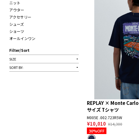
ニット
アウター
アクセサリー
シューズ
ショーツ
オールインワン
Filter/Sort
SIZE
SORT BY:
REPLAY × Monte Carl
サイズ Tシャツ
M005E .002.723R5W
¥10,010
¥14,300
30%OFF