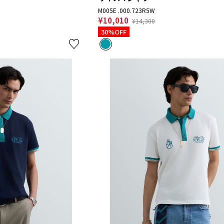
M005E .000.723R5W
¥10,010
¥14,300
30%OFF