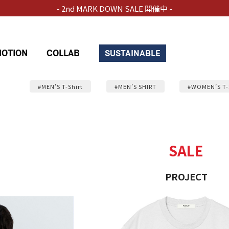
SUMMER POINT UP 5倍 開催中！ 8.8(Sat) - 8.16(Sun)
OTION
COLLAB
SUSTAINABLE
#MEN’S T-Shirt
#MEN’S SHIRT
#WOMEN’S T-
SALE
PROJECT