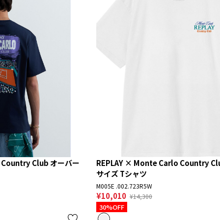
o Country Club オーバー
REPLAY × Monte Carlo Country 
サイズ Tシャツ
M005E .002.723R5W
¥10,010
¥14,300
30%OFF