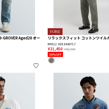
EC限定
OVER Aged20 オー
リラックスフィット コットンツイル
M9012 .000.84407L7
¥21,450
¥42,900
50%OFF