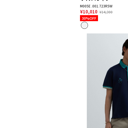
M005E .001.723R5W
¥10,010
¥14,300
30%OFF