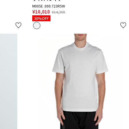
M005E .000.723R5W
¥10,010
¥14,300
30%OFF